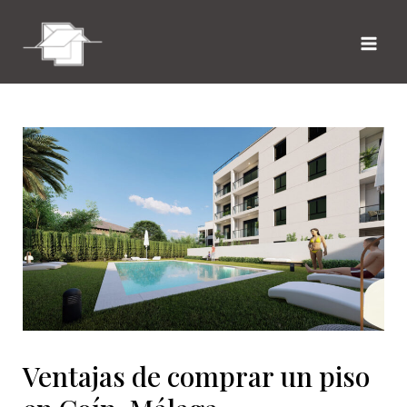
Ir
Navegación
Mai
al
de
Me
contenido
entradas
Ventajas de comprar un piso